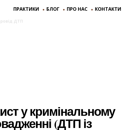
ПРАКТИКИ
БЛОГ
ПРО НАС
КОНТАКТИ
провід ДТП
>
Захист у кримінальному провадженні (ДТП
мінальному провад
потерпілими)
ист у кримінальному
вадженні (ДТП із