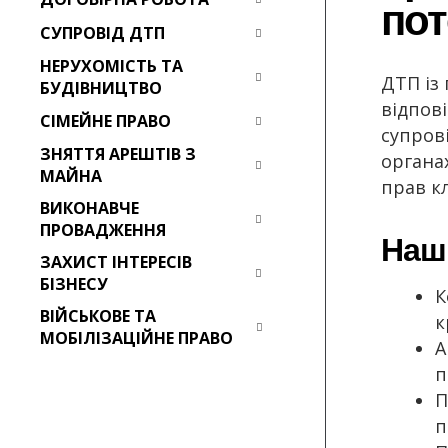
пот
СУПРОВІД ДТП
НЕРУХОМІСТЬ ТА
ДТП із
БУДІВНИЦТВО
відпов
СІМЕЙНЕ ПРАВО
супров
ЗНЯТТЯ АРЕШТІВ З
органа
МАЙНА
прав кл
ВИКОНАВЧЕ
ПРОВАДЖЕННЯ
Наші
ЗАХИСТ ІНТЕРЕСІВ
БІЗНЕСУ
К
ВІЙСЬКОВЕ ТА
к
МОБІЛІЗАЦІЙНЕ ПРАВО
А
п
П
п