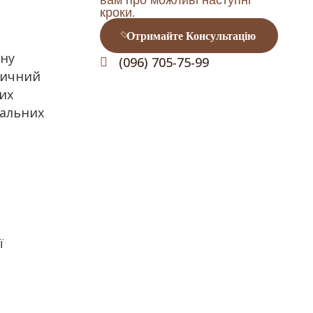
кроки.
Отримайте Консультацію
ьну
(096) 705-75-99
дичний
чих
уальних
ї