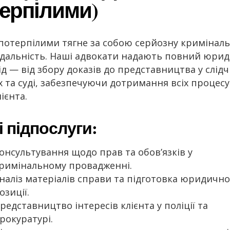
ерпілими)
 потерпілими тягне за собою серйозну кримінал
ідальність. Наші адвокати надають повний юри
ід — від збору доказів до представництва у слід
х та суді, забезпечуючи дотримання всіх процес
ієнта.
 підпослуги:
онсультування щодо прав та обов’язків у
римінальному провадженні.
наліз матеріалів справи та підготовка юридично
озиції.
редставництво інтересів клієнта у поліції та
рокуратурі.