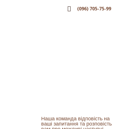
(096) 705-75-99
 із потерпілими)
женні (ДТП із
Наша команда відповість на
ваші запитання та розповість
вам про можливі наступні