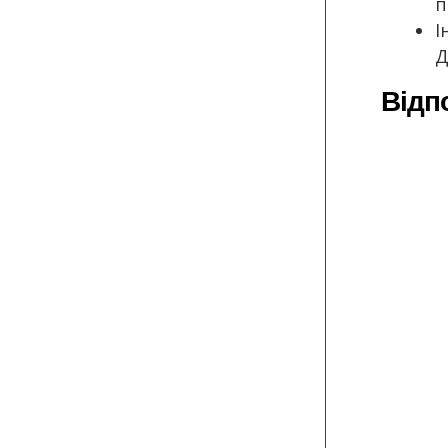
п
І
Д
Відп