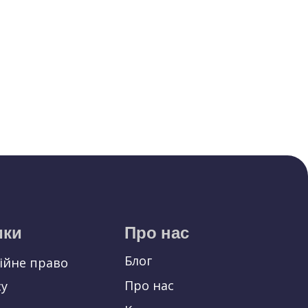
ики
Про нас
Блог
ційне право
Про нас
су