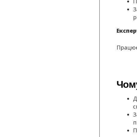
П
З
р
Експер
Працюєм
Чому
Д
с
З
п
П