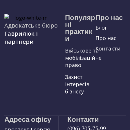
Популяр
Про нас
ні
Адвокатське бюро
Блог
практик
Гаврилюк і
и
Про нас
партнери
Контакти
Військове та
мобілізаційне
право
Захист
інтересів
бізнесу
Адреса офісу
Контакти
(096) 705-75-99
проспект Георгія