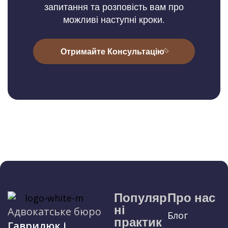
запитання та розповість вам про
можливі наступні кроки.
Отримайте Консультацію
Популяр
Про нас
ні
Адвокатське бюро
Блог
практик
Гаврилюк і