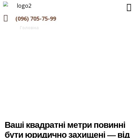
(096) 705-75-99
Головна
>
Нерухомість та будівництво
Нерухомість та
будівництво
Ваші квадратні метри повинні
бути юридично захищені — від