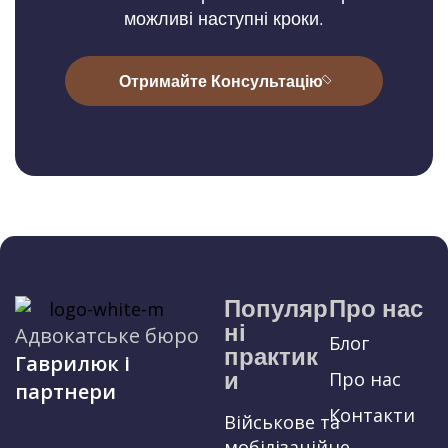
можливі наступні кроки.
Отримайте Консультацію
Популяр
Про нас
ні
Адвокатське бюро
Блог
практик
Гаврилюк і
и
Про нас
партнери
Контакти
Військове та
мобілізаційне