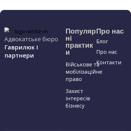
Популяр
Про нас
ні
Адвокатське бюро
Блог
практик
Гаврилюк і
и
Про нас
партнери
Контакти
Військове та
мобілізаційне
право
Захист
інтересів
бізнесу