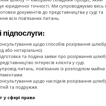
ує юридичної точності. Ми супроводжуємо весь 
готовки документів до представництва у суді та
ння всіх пов’язаних питань.
 підпослуги:
онсультування щодо способів розірвання шлюбу
уд або нотаріально).
ідготовка та подача заяви про розірвання шлюб
редставництво інтересів клієнта у суді.
упровід питань, пов’язаних із розподілом майна
ліментами.
онсультування щодо наслідків розірвання шлюб
ітей та подружжя.
т у сфері права