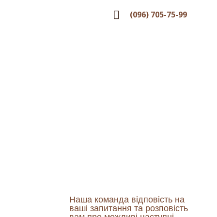
(096) 705-75-99
у
Наша команда відповість на
ваші запитання та розповість
вам про можливі наступні