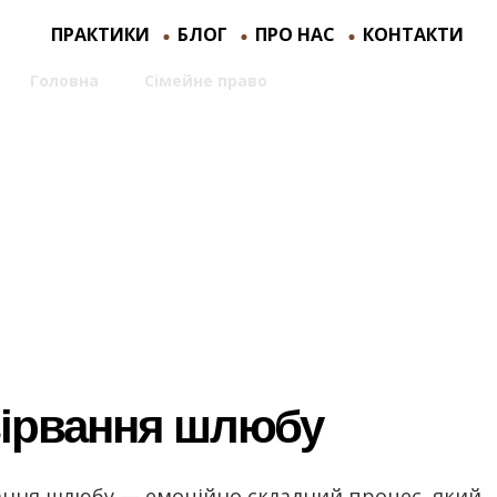
ПРАКТИКИ
БЛОГ
ПРО НАС
КОНТАКТИ
Головна
>
Сімейне право
>
Розірвання шлюбу
Розірвання шлюб
зірвання шлюбу
ання шлюбу — емоційно складний процес, який