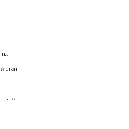
них
ий стан
реси та