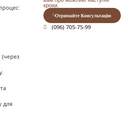
кроки.
процес:
Отримайте Консультацію
(096) 705-75-99
 (через
у.
 та
у для