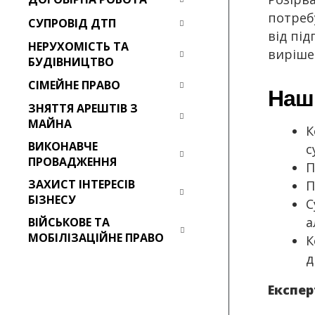
потреб
СУПРОВІД ДТП
від під
НЕРУХОМІСТЬ ТА
виріше
БУДІВНИЦТВО
СІМЕЙНЕ ПРАВО
Наші
ЗНЯТТЯ АРЕШТІВ З
МАЙНА
К
ВИКОНАВЧЕ
с
ПРОВАДЖЕННЯ
П
ЗАХИСТ ІНТЕРЕСІВ
П
БІЗНЕСУ
С
а
ВІЙСЬКОВЕ ТА
МОБІЛІЗАЦІЙНЕ ПРАВО
К
д
Експер