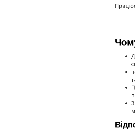
Працюєм
Чому
Д
с
І
т
П
п
З
м
Відп