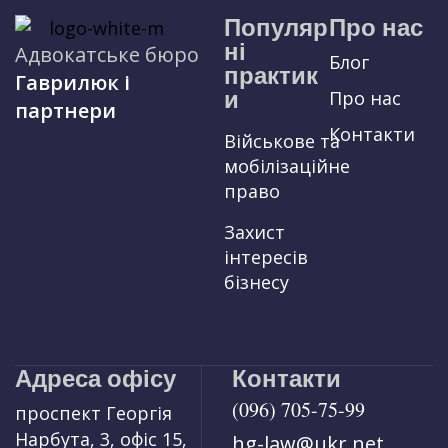
Популяр
Про нас
ні
Адвокатське бюро
Блог
практик
Гаврилюк і
и
Про нас
партнери
Контакти
Військове та
мобілізаційне
право
Захист
інтересів
бізнесу
Адреса офісу
Контакти
(096) 705-75-99
проспект Георгія
Нарбута, 3, офіс 15,
hg-law@ukr.net