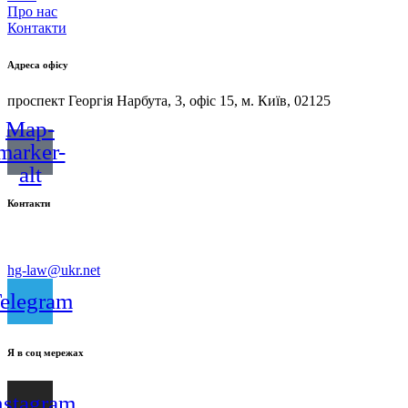
Про нас
Контакти
Адреса офісу
проспект Георгія Нарбута, 3, офіс 15, м. Київ, 02125
Map-
marker-
alt
Контакти
(096) 705-75-99
hg-law@ukr.net
elegram
Я в соц мережах
nstagram