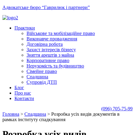
Адвокатське бюро “Гаврилюк і партнери”
Практики
Військове та мобілізаційне право
Виконавче провадження
Договірна робота
Захист інтересів бізнесу
Зняття арештів з майна
Корпоративне право
Нерухомість та будівництво
Сімейне право
Спадщина
Супровід ДТП
Блог
Про нас
Контакти
(096) 705-75-99
Головна
>
Спадщина
>
Розробка усіх видів документів в
рамках інституту спадкування
Розробка усіх видів