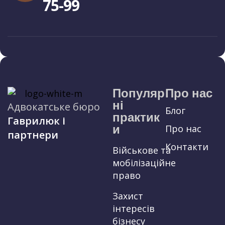
75-99
Популяр
Про нас
ні
Адвокатське бюро
Блог
практик
Гаврилюк і
и
Про нас
партнери
Контакти
Військове та
мобілізаційне
право
Захист
інтересів
бізнесу