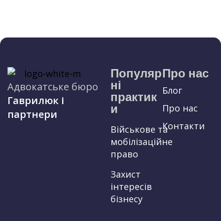
Популяр
Про нас
ні
Адвокатське бюро
Блог
практик
Гаврилюк і
и
Про нас
партнери
Контакти
Військове та
мобілізаційне
право
Захист
інтересів
бізнесу