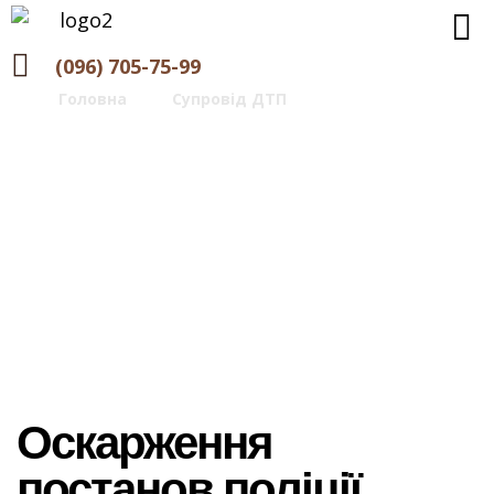
(096) 705-75-99
Головна
>
Супровід ДТП
>
Оскарження
постанов поліції
Оскарження постанов
поліції
Оскарження
постанов поліції