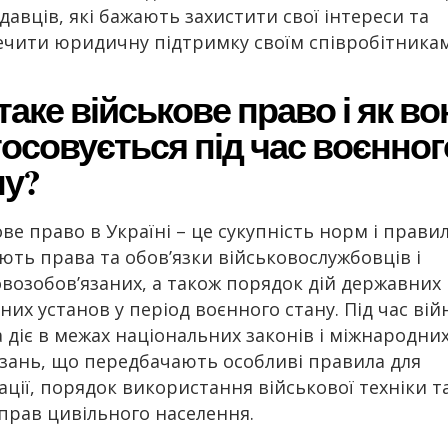
давців, які бажають захистити свої інтереси та
ечити юридичну підтримку своїм співробітникам
аке військове право і як во
тосовується під час воєнног
ну?
ве право в Україні – це сукупність норм і прави
ють права та обов’язки військовослужбовців і
овозобов’язаних, а також порядок дій державних 
их установ у період воєнного стану. Під час вій
а діє в межах національних законів і міжнародни
язань, що передбачають особливі правила для
ації, порядок використання військової техніки т
 прав цивільного населення.