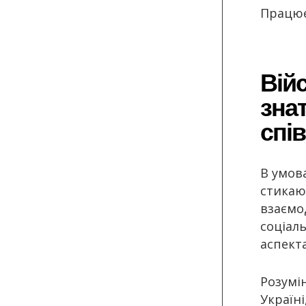
Працюєм
Війс
знат
спів
В умова
стикаю
взаємо
соціал
аспект
Розумі
Україні