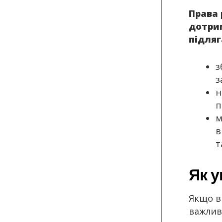
Права 
дотрим
підляг
з
з
н
п
м
в
т
Як у
Якщо в
важлив