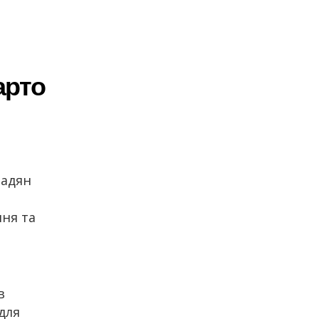
арто
мадян
ня та
в
 для