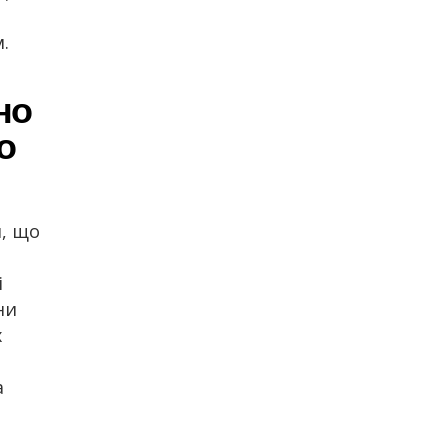
.
но
о
л, що
і
ни
х
а