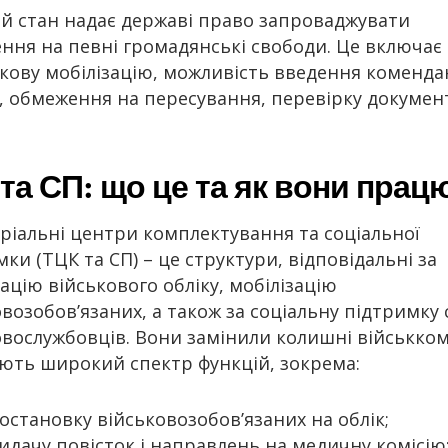
й стан надає державі право запроваджувати
ння на певні громадянські свободи. Це включає
зкову мобілізацію, можливість введення коменда
, обмеження на пересування, перевірку докумен
та СП: що це та як вони пра
ріальні центри комплектування та соціальної
ки (ТЦК та СП) – це структури, відповідальні за
ацію військового обліку, мобілізацію
возобов’язаних, а також за соціальну підтримку 
овослужбовців. Вони замінили колишні військком
ють широкий спектр функцій, зокрема:
остановку військовозобов’язаних на облік;
идачу повісток і направлень на медичну комісію