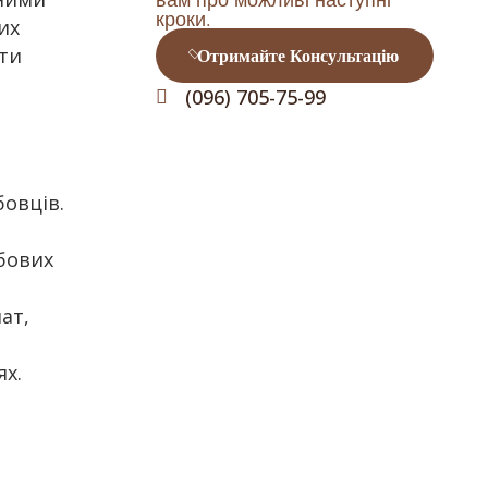
кроки.
их
ити
Отримайте Консультацію
(096) 705-75-99
бовців.
бових
ат,
ях.