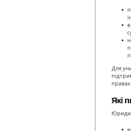
п
і
в
с
н
п
п
Для ун
підтри
правах 
Які 
Юридич
к