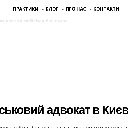
ПРАКТИКИ
БЛОГ
ПРО НАС
КОНТАКТИ
йськове та мобілізаційне право
>
Супровід питань війс
питань військово
ськовий адвокат в Києв
овослужбовці стикаються з численними юриди