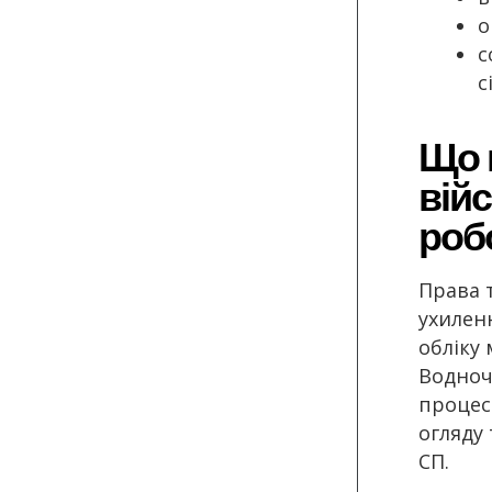
о
с
с
Що 
вій
роб
Права 
ухилен
обліку
Водноч
процес
огляду
СП.