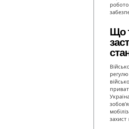
робото
забезп
Що т
зас
ста
Військо
регулю
військ
приватн
Україн
зобов’
мобіліз
захист