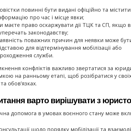
овістки повинні бути видані офіційно та містити
нформацію про час і місце явки;
и маєте право оскаржувати дії ТЦК та СП, якщо 
уперечать законодавству;
аявність поважних причин для неявки може бут
ідставою для відтермінування мобілізації або
роходження служби.
икнення конфліктів важливо звертатися за юри
мкою на ранньому етапі, щоб розібратися у свої
та обов’язках.
питання варто вирішувати з юрист
на допомога в умовах воєнного стану може вкл
онсультації щодо порядку мобілізації та взаємоді