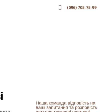
(096) 705-75-99
ьковослужбовців
службовців
і
Наша команда відповість на
ваші запитання та розповість
чними
вам про можливі наступні