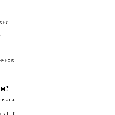
вони
и
дичною
х
ом?
ючати:
ї з ТЦК