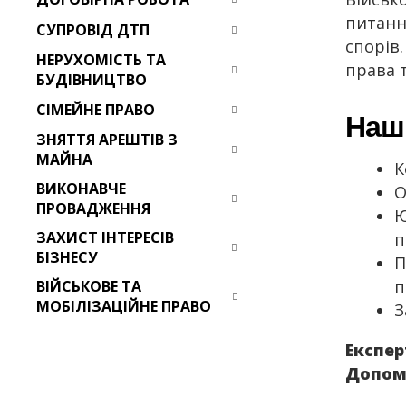
питанн
СУПРОВІД ДТП
спорів
НЕРУХОМІСТЬ ТА
права т
БУДІВНИЦТВО
СІМЕЙНЕ ПРАВО
Наші
ЗНЯТТЯ АРЕШТІВ З
МАЙНА
К
ВИКОНАВЧЕ
О
ПРОВАДЖЕННЯ
Ю
ЗАХИСТ ІНТЕРЕСІВ
п
БІЗНЕСУ
П
п
ВІЙСЬКОВЕ ТА
МОБІЛІЗАЦІЙНЕ ПРАВО
З
Експер
Допомо