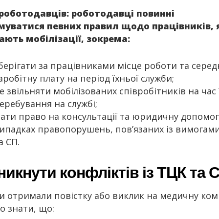
роботодавців: роботодавці повинні
уватися певних правил щодо працівників, 
ають мобілізації, зокрема:
берігати за працівниками місце роботи та сере
аробітну плату на період їхньої служби;
е звільняти мобілізованих співробітників на час
еребування на службі;
ати право на консультації та юридичну допомог
ипадках правопорушень, пов’язаних із вимогам
а СП.
никнути конфліктів із ТЦК та 
и отримали повістку або виклик на медичну комі
о знати, що: