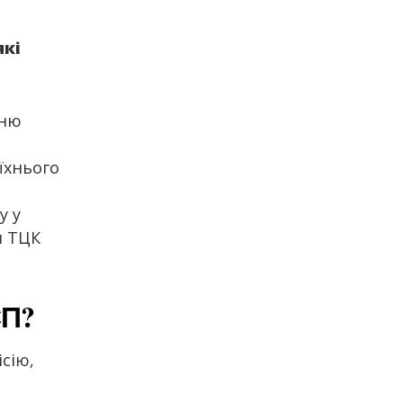
які
дню
 їхнього
у у
и ТЦК
СП?
сію,