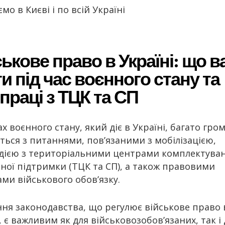
о в Києві і по всій Україні
ькове право в Україні: що в
и під час воєнного стану та
праці з ТЦК та СП
х воєнного стану, який діє в Україні, багато гро
ться з питаннями, пов’язаними з мобілізацією,
дією з територіальними центрами комплектуван
ьної підтримки (ТЦК та СП), а також правовими
ами військового обов’язку.
ння законодавства, що регулює військове право 
, є важливим як для військовозобов’язаних, так і