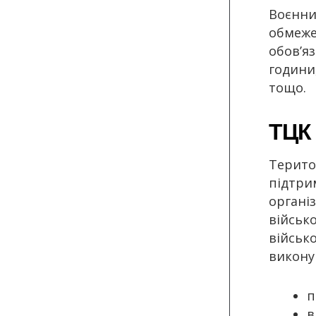
Воєнни
обмеже
обов’я
години
тощо.
ТЦК 
Терито
підтрим
організ
військо
військ
викону
п
в