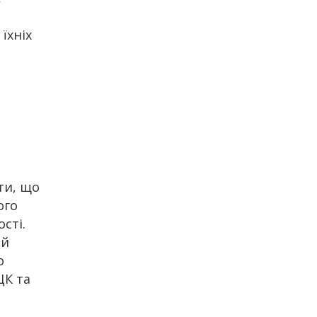
їхніх
ти, що
ого
сті.
ий
о
ЦК та