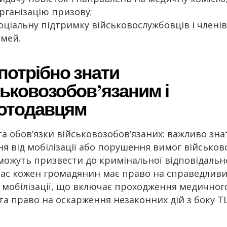
рганізацію призову;
оціальну підтримку військовослужбовців і членів 
імей.
потрібно знати
ськовозобов’язаним і
отодавцям
та обов’язки військовозобов’язаних: важливо зна
ня від мобілізації або порушення вимог військов
 можуть призвести до кримінальної відповідально
ас кожен громадянин має право на справедлив
 мобілізації, що включає проходження медичног
 та право на оскарження незаконних дій з боку Т